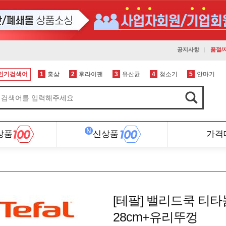
공지사항
품절/
인기검색어
1
홍삼
2
후라이팬
3
유산균
4
청소기
5
안마기
상품
신상품
가격
[테팔] 밸리드쿡 티타
28cm+유리뚜껑