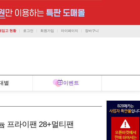
재입고 현황
로그인
회원가입
마이페이지
장바구니
1544-7291
대별
이벤트
고객센터
상담가능시간 : 평일 오전9시 ~ 오후6시
늄 프라이팬 28+멀티팬