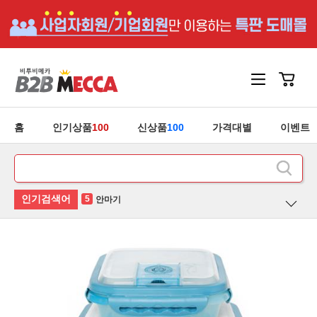
홈
인기상품
100
신상품
100
가격대별
이벤트
1
홍삼
2
후라이팬
3
유산균
4
청소기
5
안마기