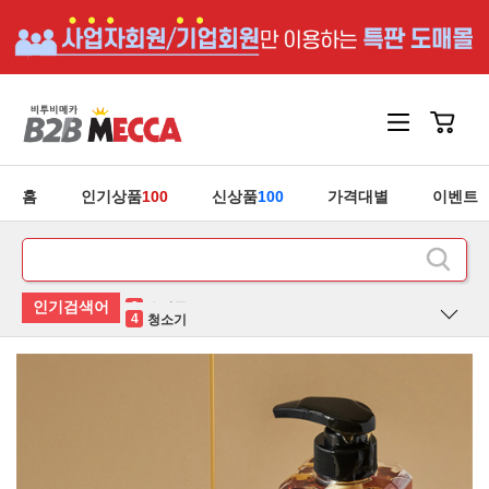
홈
인기상품
100
신상품
100
가격대별
이벤트
5
안마기
1
홍삼
2
후라이팬
3
유산균
4
청소기