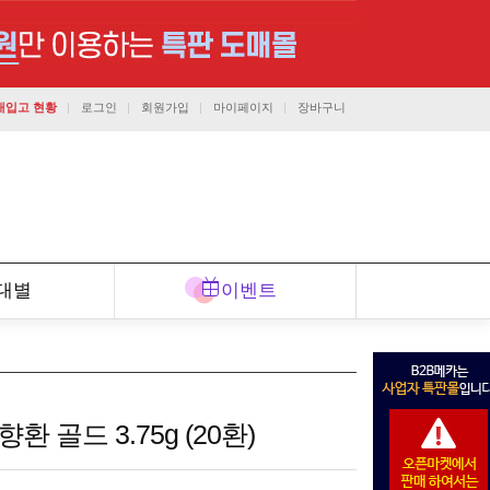
재입고 현황
로그인
회원가입
마이페이지
장바구니
1544-7291
대별
이벤트
고객센터
상담가능시간 : 평일 오전9시 ~ 오후6시
 골드 3.75g (20환)