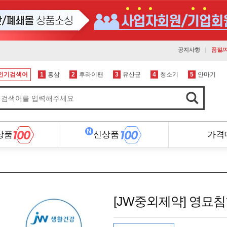
공지사항
품절/
인기검색어
1
홍삼
2
후라이팬
3
유산균
4
청소기
5
안마기
상품
신상품
가격
[JW중외제약] 영묘침향환