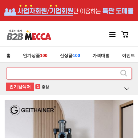
홈
인기상품
100
신상품
100
가격대별
이벤트
2
후라이팬
3
유산균
4
청소기
5
안마기
1
홍삼