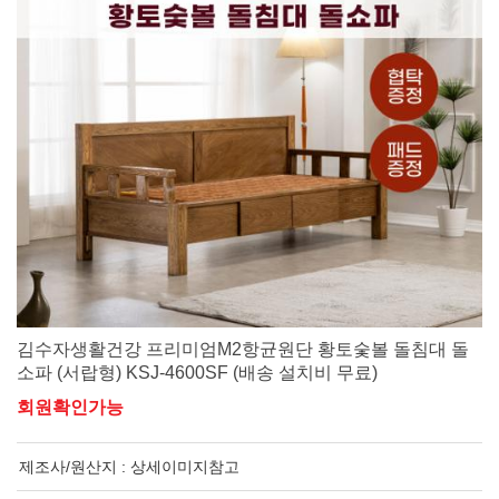
김수자생활건강 프리미엄M2항균원단 황토숯볼 돌침대 돌
소파 (서랍형) KSJ-4600SF (배송 설치비 무료)
회원확인가능
제조사/원산지 :
상세이미지참고