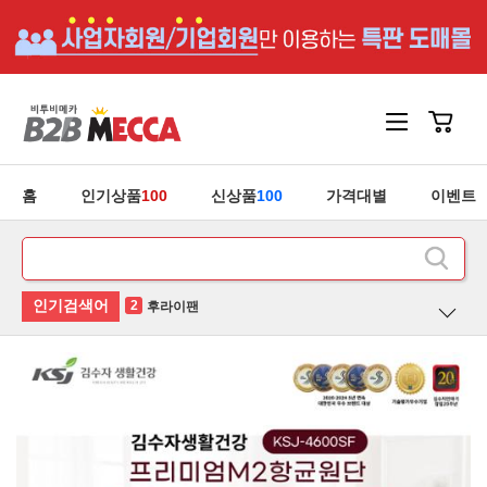
홈
인기상품
100
신상품
100
가격대별
이벤트
3
유산균
4
청소기
5
안마기
1
홍삼
2
후라이팬