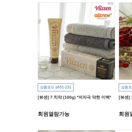
상품코드
p651-231
상품코
[뷰센] 7 치약 (100g) *저자극 약한 미백*
[뷰센] 
회원열람가능
회원