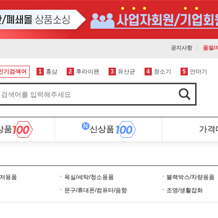
공지사항
품절/
인기검색어
1
홍삼
2
후라이팬
3
유산균
4
청소기
5
안마기
상품
신상품
가격
레저용품
욕실/세탁/청소용품
블랙박스/차량용품
문구/휴대폰/컴퓨터/음향
조명/생활잡화