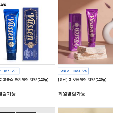
드
p651-224
상품코드
p651-225
 C 고불소 충치케어 치약 (120g)
[뷰센] G 잇몸케어 치약 (120g)
열람가능
회원열람가능