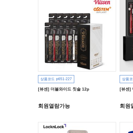
상품코드
p651-227
상품코
[뷰센] 더블와이드 칫솔 12p
[뷰센]
회원열람가능
회원