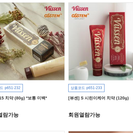
드
p651-232
상품코드
p651-233
15 치약 (80g) *보통 미백*
[뷰센] S 시린이케어 치약 (120g)
열람가능
회원열람가능