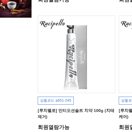
상품코드
p651-245
상품코
[루치펠로] 민티오션솔트 치약 100g (치태
[루치펠
제거)
케어)
회원열람가능
회원