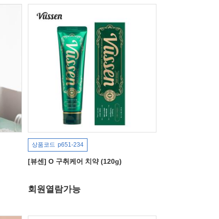
상품코드
p651-234
[뷰센] O 구취케어 치약 (120g)
회원열람가능