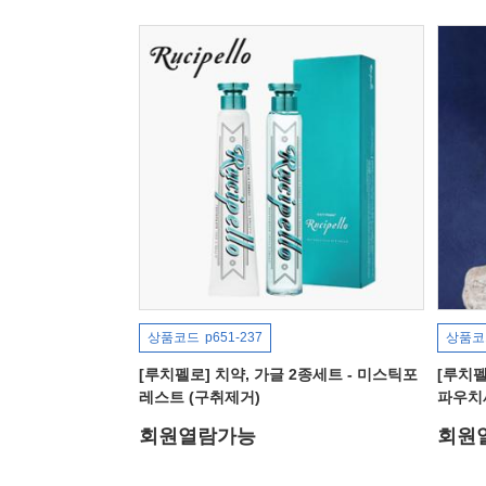
상품코드
p651-237
상품코
[루치펠로] 치약, 가글 2종세트 - 미스틱포
[루치
레스트 (구취제거)
파우치
회원열람가능
회원