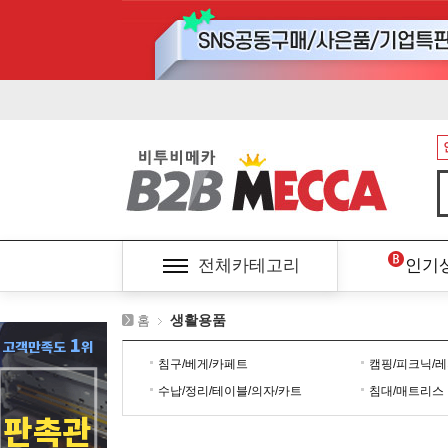
전체카테고리
인기
생활용품
홈
침구/베게/카페트
캠핑/피크닉/
수납/정리/테이블/의자/카트
침대/매트리스