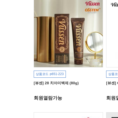
상품코드
p651-223
상품코
[뷰센] 28 치아미백제 (80g)
[뷰센]
회원열람가능
회원