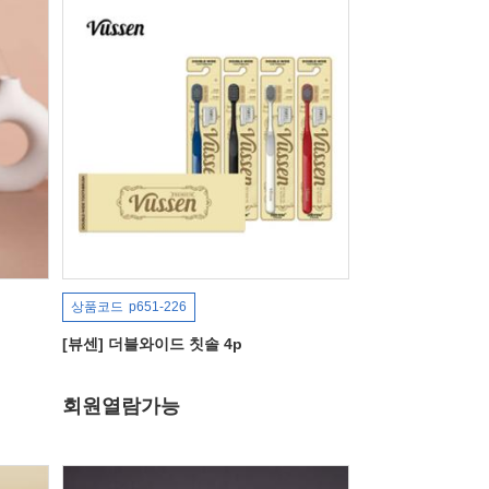
상품코드
p651-226
[뷰센] 더블와이드 칫솔 4p
회원열람가능