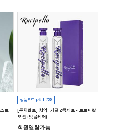
상품코드
p651-238
레스트
[루치펠로] 치약, 가글 2종세트 - 트로피칼
오션 (잇몸케어)
회원열람가능