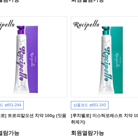
드
p651-244
상품코드
p651-243
로] 트로피칼오션 치약 100g (잇몸
[루치펠로] 미스틱포레스트 치약 10
취제거)
열람가능
회원열람가능