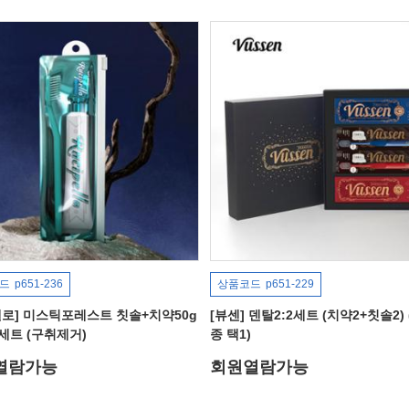
드
p651-236
상품코드
p651-229
펠로] 미스틱포레스트 칫솔+치약50g
[뷰센] 덴탈2:2세트 (치약2+칫솔2) 
세트 (구취제거)
종 택1)
열람가능
회원열람가능