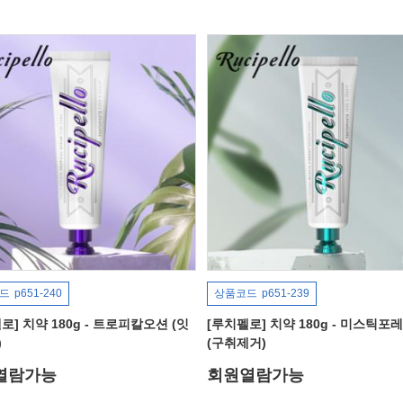
드
p651-240
상품코드
p651-239
로] 치약 180g - 트로피칼오션 (잇
[루치펠로] 치약 180g - 미스틱포
)
(구취제거)
열람가능
회원열람가능