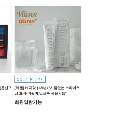
상품코드
p651-230
(옵션 7
[뷰센] H 치약 (120g) *시림없는 브라이트
닝 효과-어린이,임산부 사용가능*
회원열람가능