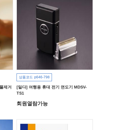
상품코드
p646-798
보풀제거
[밀다] 여행용 휴대 전기 면도기 MDSV-
TS1
회원열람가능