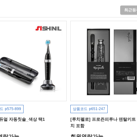
최근등
드
p575-899
상품코드
p651-247
 듀얼 자동칫솔_색상 택1
[루치펠로] 프로즌피루나 덴탈키트 
치 포함
열람가능
회원열람가능