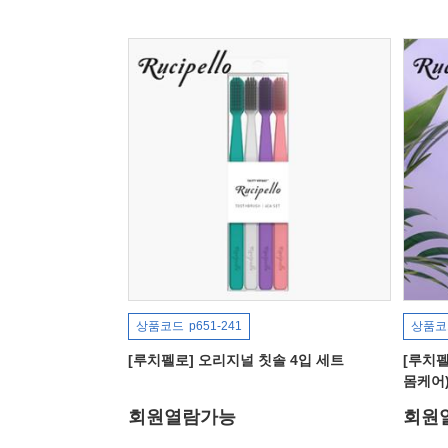
상품코드
p651-241
상품코
[루치펠로] 오리지널 칫솔 4입 세트
[루치펠
몸케어
회원열람가능
회원