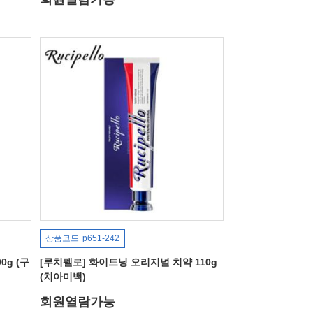
상품코드
p651-242
0g (구
[루치펠로] 화이트닝 오리지널 치약 110g
(치아미백)
회원열람가능