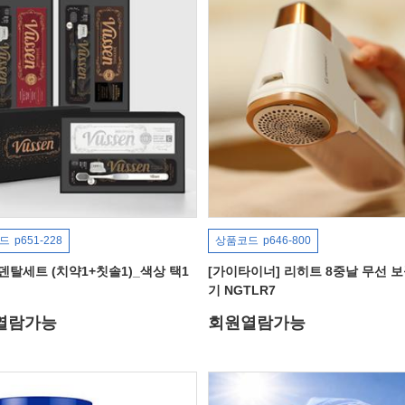
드
p651-228
상품코드
p646-800
 덴탈세트 (치약1+칫솔1)_색상 택1
[가이타이너] 리히트 8중날 무선 
기 NGTLR7
열람가능
회원열람가능