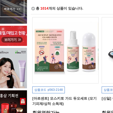
총
1014
개의 상품이 있습니다.
상품코드
p563-2148
상품코
[아르센트] 모스키토 가드 듀오세트 (모기
[신일]
기피제/상처 소독제)
회원열람가능
회원