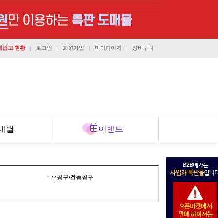
재입고 현황
로그인
회원가입
마이페이지
장바구니
1544-7291
대별
이벤트
고객센터
상담가능시간 : 평일 오전9시 ~ 오후6시
수공구/전동공구