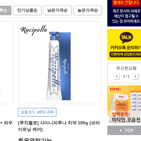
록순
인기상품순
낮은가격순
높은가격순
최근본상품
1
/
1
상품코드
p651-246
+ 파우
[루치펠로] 샤이니피루나 치약 100g (브라
이트닝 케어)
회원열람가능