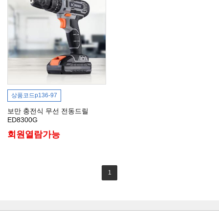
상품코드
p136-97
보만 충전식 무선 전동드릴
ED8300G
회원열람가능
1