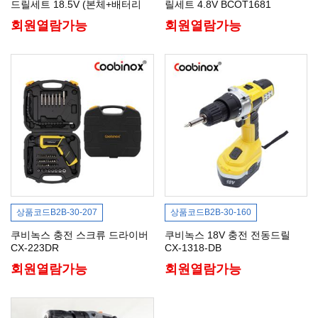
드릴세트 18.5V (본체+배터리
릴세트 4.8V BCOT1681
+비트 총 60pcs)
회원열람가능
회원열람가능
상품코드
B2B-30-207
상품코드
B2B-30-160
쿠비녹스 충전 스크류 드라이버
쿠비녹스 18V 충전 전동드릴
CX-223DR
CX-1318-DB
회원열람가능
회원열람가능