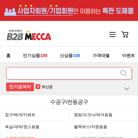
홈
인기상품
100
신상품
100
가격대별
이벤트
3
유산균
4
청소기
수공구/전동공구
5
안마기
침구/베게/카페트
캠핑/피크닉/레저용품
1
홍삼
욕실/세탁/청소용품
블랙박스/차량용품
2
후라이팬