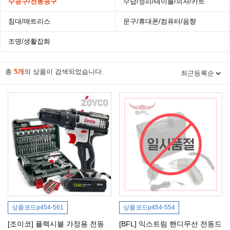
수공구/전동공구
수납/정리/테이블/의자/카트
침대/매트리스
문구/휴대폰/컴퓨터/음향
조명/생활잡화
총
5개
의 상품이 검색되었습니다.
상품코드
p454-561
상품코드
p454-554
[조이코] 플렉시블 가정용 전동
[BFL] 익스트림 핸디무선 전동드